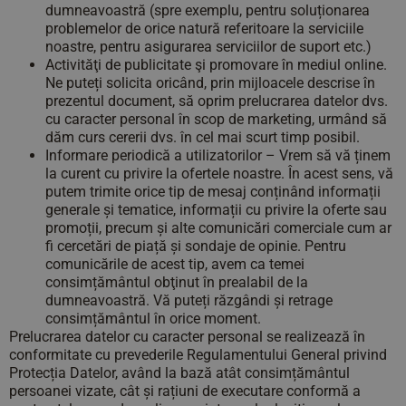
dumneavoastră (spre exemplu, pentru soluționarea
problemelor de orice natură referitoare la serviciile
noastre, pentru asigurarea serviciilor de suport etc.)
Activităţi de publicitate şi promovare în mediul online.
Ne puteți solicita oricând, prin mijloacele descrise în
prezentul document, să oprim prelucrarea datelor dvs.
cu caracter personal în scop de marketing, urmând să
dăm curs cererii dvs. în cel mai scurt timp posibil.
Informare periodică a utilizatorilor – Vrem să vă ținem
la curent cu privire la ofertele noastre. În acest sens, vă
putem trimite orice tip de mesaj conținând informații
generale și tematice, informații cu privire la oferte sau
promoții, precum și alte comunicări comerciale cum ar
fi cercetări de piață și sondaje de opinie. Pentru
comunicările de acest tip, avem ca temei
consimțământul obţinut în prealabil de la
dumneavoastră. Vă puteți răzgândi și retrage
consimțământul în orice moment.
Prelucrarea datelor cu caracter personal se realizează în
conformitate cu prevederile Regulamentului General privind
Protecția Datelor, având la bază atât consimțământul
persoanei vizate, cât și rațiuni de executare conformă a