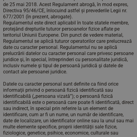
de 25 mai 2018. Acest Regulament abrogă, în mod expres,
Directiva 95/46/CE, înlocuind astfel și prevederile Legii nr.
677/2001 (în prezent, abrogate).
Regulamentul este direct aplicabil în toate statele membre,
protejând drepturile tuturor persoanelor fizice aflate pe
teritoriul Uniunii Europene. Din punct de vedere material,
Regulamentul se aplică tuturor operatorilor care prelucrează
date cu caracter personal. Regulamentul nu se aplică
prelucrării datelor cu caracter personal care privesc persoane
juridice şi, în special, întreprinderi cu personalitate juridică,
inclusiv numele şi tipul de persoană juridică şi datele de
contact ale persoanei juridice.
Datele cu caracter personal sunt definite ca fiind orice
informaţii privind o persoană fizică identificată sau
identificabilă („persoana vizată”); o persoană fizică
identificabilă este o persoană care poate fi identificată, direct
sau indirect, în special prin referire la un element de
identificare, cum ar fi un nume, un număr de identificare,
date de localizare, un identificator online sau la unul sau mai
multe elemente specifice, proprii identităţii sale fizice,
fiziologice, genetice, psihice, economice, culturale sau