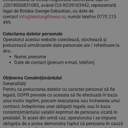
J2018000831085, având CUI RO39183442, reprezentată
legal de Boldea George-Sebastian, cu date de
contact
info@leistungfitness.ro
, număr telefon 0770 215
499.
Colectarea datelor personale
Operatorul acestui website colectează, stochează și
prelucrează următoarele date personale ale / referitoare la
dvs.:
Nume, prenume
Date de contact (precum e-mail, telefon)
Obținerea Consimțământului
Generalități
Pentru ca prelucrarea datelor cu caracter personal să fie
legală, GDPR prevede ca aceasta să fie efectuată în baza
unui motiv legitim, precum executarea sau încheierea unui
contract, îndeplinirea unei obligații legale, sau în baza
consimțământului valabil exprimat de persoana vizată în
prealabil. În acest din urmă caz, operatorului i se impune
obligația de a putea demonstra faptul că persoana în cauză