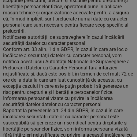
scopurile prelucrării, precum și riscurile pentru drepturile și
libertățile persoanelor fizice, operatorul pune în aplicare
măsuri tehnice și organizatorice adecvate pentru a asigura
că, în mod implicit, sunt prelucrate numai date cu caracter
personal care sunt necesare pentru fiecare scop specific al
prelucrării.
Notificarea autorității de supraveghere în cazul încălcării
securității datelor cu caracter personal
Conform art. 33 alin. 1 din GDPR, în cazul în care are loc o
încălcare a securităţii datelor cu caracter personal, vom
notifica acest lucru Autorității Naționale de Supraveghere a
Prelucrării Datelor cu Caracter Personal fără întârzieri
nejustificate şi, dacă este posibil, în termen de cel mult 72 de
ore de la data la care am luat cunoştinţă de aceasta, cu
excepţia cazului în care este puţin probabil să genereze un
risc pentru drepturile şi libertăţile persoanelor fizice.
Informarea persoanei vizate cu privire la încălcarea
securității datelor datelor cu caracter personal
Raportat la prevederile art. 34 din GDPR, în cazul în care
încălcarea securităţii datelor cu caracter personal este
susceptibilă să genereze un risc ridicat pentru drepturile şi
libertăţile persoanelor fizice, vom informa persoana vizată
fără întârzieri nejustificate cu privire la această încălcare, cu