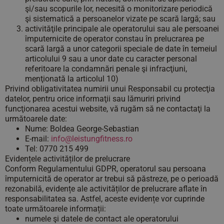
şi/sau scopurile lor, necesită o monitorizare periodică
şi sistematică a persoanelor vizate pe scară largă; sau
activităţile principale ale operatorului sau ale persoanei
împuternicite de operator constau în prelucrarea pe
scară largă a unor categorii speciale de date în temeiul
articolului 9 sau a unor date cu caracter personal
referitoare la condamnări penale şi infracţiuni,
menţionată la articolul 10)
Privind obligativitatea numirii unui Responsabil cu protecţia
datelor, pentru orice informaţii sau lămuriri privind
funcţionarea acestui website, vă rugăm să ne contactaţi la
următoarele date:
Nume: Boldea George-Sebastian
E-mail:
info@leistungfitness.
ro
Tel: 0770 215 499
Evidențele activităților de prelucrare
Conform Regulamentului GDPR, operatorul sau persoana
împuternicită de operator ar trebui să păstreze, pe o perioadă
rezonabilă, evidențe ale activităților de prelucrare aflate în
responsabilitatea sa. Astfel, aceste evidențe vor cuprinde
toate următoarele informații:
numele şi datele de contact ale operatorului