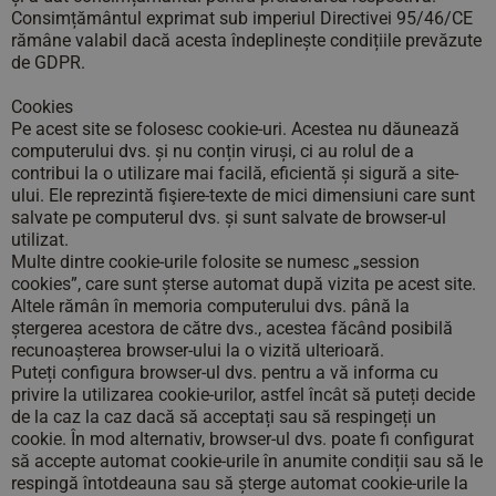
Consimțământul exprimat sub imperiul Directivei 95/46/CE
rămâne valabil dacă acesta îndeplinește condițiile prevăzute
de GDPR.
Cookies
Pe acest site se folosesc cookie-uri. Acestea nu dăunează
computerului dvs. și nu conțin viruși, ci au rolul de a
contribui la o utilizare mai facilă, eficientă și sigură a site-
ului. Ele reprezintă fişiere-texte de mici dimensiuni care sunt
salvate pe computerul dvs. și sunt salvate de browser-ul
utilizat.
Multe dintre cookie-urile folosite se numesc „session
cookies”, care sunt șterse automat după vizita pe acest site.
Altele rămân în memoria computerului dvs. până la
ștergerea acestora de către dvs., acestea făcând posibilă
recunoașterea browser-ului la o vizită ulterioară.
Puteți configura browser-ul dvs. pentru a vă informa cu
privire la utilizarea cookie-urilor, astfel încât să puteți decide
de la caz la caz dacă să acceptați sau să respingeți un
cookie. În mod alternativ, browser-ul dvs. poate fi configurat
să accepte automat cookie-urile în anumite condiții sau să le
respingă întotdeauna sau să șterge automat cookie-urile la