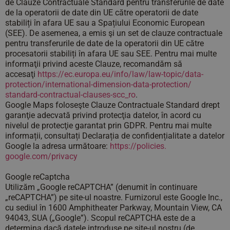
de Clauze Contractuale Standard pentru transferurile de date
de la operatorii de date din UE către operatorii de date
stabiliți în afara UE sau a Spațiului Economic European
(SEE). De asemenea, a emis şi un set de clauze contractuale
pentru transferurile de date de la operatorii din UE către
procesatorii stabiliți în afara UE sau SEE. Pentru mai multe
informaţii privind aceste Clauze, recomandăm să
accesaţi
https://ec.europa.eu/
info/law/law-topic/data-
protection/international-
dimension-data-protection/
standard-contractual-clauses-
scc_ro
.
Google Maps foloseşte Clauze Contractuale Standard drept
garanţie adecvată privind protecţia datelor, în acord cu
nivelul de protecţie garantat prin GDPR. Pentru mai multe
informații, consultați Declarația de confidențialitate a datelor
Google la adresa următoare:
https://policies.
google.com/privacy
Google reCaptcha
Utilizăm „Google reCAPTCHA” (denumit în continuare
„reCAPTCHA”) pe site-ul noastre. Furnizorul este Google Inc.,
cu sediul în 1600 Amphitheater Parkway, Mountain View, CA
94043, SUA („Google”). Scopul reCAPTCHA este de a
determina dacă datele introduse pe site-ul nostru (de