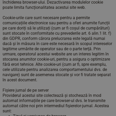
închiderea browser-ului. Dezactivarea modulelor cookie
poate limita funcționalitatea acestui site web.
Cookie-urile care sunt necesare pentru a permite
comunicațiile electronice sau pentru a oferi anumite funcții
pe care doriți să le utilizați (cum ar fi coșul de cumpărături)
sunt stocate în conformitate cu prevederile art. 6 alin.1 lit. f)
din GDPR, conform cărora prelucrarea este legală numai
dacă şi în măsura în care este necesară în scopul intereselor
legitime urmărite de operator sau de o parte terţă. Prin
urmare, operatorul acestui website are un interes legitim în
stocarea anumitor cookie-uri, pentru a asigura o optimizare
fără erori tehnice. Alte cookie-uri (cum ar fi, spre exemplu,
cele utilizate pentru analizarea comportamentului dvs. de
navigare) sunt de asemenea stocate și vor fi tratate separat
în acest document.
Fișiere jurnal de pe server
Providerul acestui site colectează și stochează în mod
automat informațiile pe care browser-ul dvs. le transmite
automat către noi prin intermediul fişierelor-jurnal. Acestea
sunt: