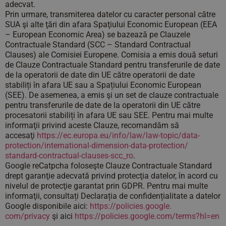
adecvat.
Prin urmare, transmiterea datelor cu caracter personal către
SUA şi alte ţări din afara Spaţiului Economic European (EEA
– European Economic Area) se bazează pe Clauzele
Contractuale Standard (SCC – Standard Contractual
Clauses) ale Comisiei Europene. Comisia a emis două seturi
de Clauze Contractuale Standard pentru transferurile de date
de la operatorii de date din UE către operatorii de date
stabiliți în afara UE sau a Spațiului Economic European
(SEE). De asemenea, a emis şi un set de clauze contractuale
pentru transferurile de date de la operatorii din UE către
procesatorii stabiliți în afara UE sau SEE. Pentru mai multe
informaţii privind aceste Clauze, recomandăm să
accesaţi
https://ec.europa.eu/
info/law/law-topic/data-
protection/international-
dimension-data-protection/
standard-contractual-clauses-
scc_ro
.
Google reCatpcha foloseşte Clauze Contractuale Standard
drept garanţie adecvată privind protecţia datelor, în acord cu
nivelul de protecţie garantat prin GDPR. Pentru mai multe
informaţii, consultați Declarația de confidențialitate a datelor
Google disponibile aici:
https://policies.google.
com/privacy
şi aici
https://policies.google.
com/terms?hl=en