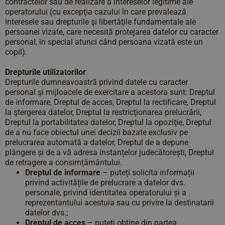
contractelor sau de realizare a intereselor legitime ale
operatorului (cu excepţia cazului în care prevalează
interesele sau drepturile şi libertăţile fundamentale ale
persoanei vizate, care necesită protejarea datelor cu caracter
personal, în special atunci când persoana vizată este un
copil).
Drepturile utilizatorilor
Drepturile dumneavoastră privind datele cu caracter
personal şi mijloacele de exercitare a acestora sunt: Dreptul
de informare, Dreptul de acces, Dreptul la rectificare, Dreptul
la ştergerea datelor, Dreptul la restricţionarea prelucrării,
Dreptul la portabilitatea datelor, Dreptul la opoziţie, Dreptul
de a nu face obiectul unei decizii bazate exclusiv pe
prelucrarea automată a datelor, Dreptul de a depune
plângere și de a vă adresa instanțelor judecătorești, Dreptul
de retragere a consimțământului.
Dreptul de informare
– puteți solicita informații
privind activitățile de prelucrare a datelor dvs.
personale, privind identitatea operatorului și a
reprezentantului acestuia sau cu privire la destinatarii
datelor dvs.;
Dreptul de acces
– puteţi obţine din partea