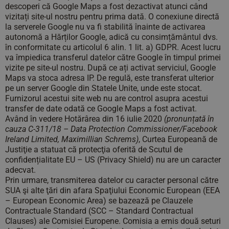
descoperi că Google Maps a fost dezactivat atunci când
vizitați site-ul nostru pentru prima dată. O conexiune directă
la serverele Google nu va fi stabilită înainte de activarea
autonomă a Hărților Google, adică cu consimțământul dvs.
în conformitate cu articolul 6 alin. 1 lit. a) GDPR. Acest lucru
va împiedica transferul datelor către Google în timpul primei
vizite pe site-ul nostru. După ce ați activat serviciul, Google
Maps va stoca adresa IP. De regulă, este transferat ulterior
pe un server Google din Statele Unite, unde este stocat.
Furnizorul acestui site web nu are control asupra acestui
transfer de date odată ce Google Maps a fost activat.
Având în vedere Hotărârea din 16 iulie 2020
(pronunțată în
cauza C-311/18 – Data Protection Commissioner/Facebook
Ireland Limited, Maximillian Schrems)
, Curtea Europeană de
Justiţie a statuat că protecţia oferită de Scutul de
confidențialitate EU – US (Privacy Shield) nu are un caracter
adecvat.
Prin urmare, transmiterea datelor cu caracter personal către
SUA şi alte ţări din afara Spaţiului Economic European (EEA
– European Economic Area) se bazează pe Clauzele
Contractuale Standard (SCC – Standard Contractual
Clauses) ale Comisiei Europene. Comisia a emis două seturi