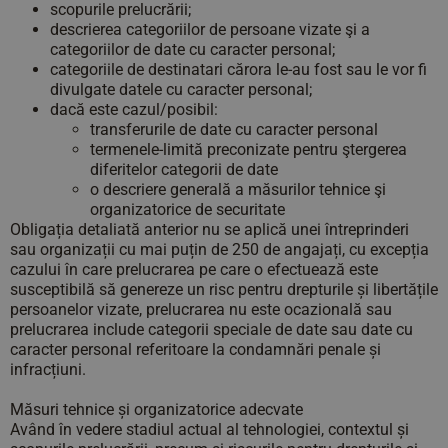
scopurile prelucrării;
descrierea categoriilor de persoane vizate şi a
categoriilor de date cu caracter personal;
categoriile de destinatari cărora le-au fost sau le vor fi
divulgate datele cu caracter personal;
dacă este cazul/posibil:
transferurile de date cu caracter personal
termenele-limită preconizate pentru ştergerea
diferitelor categorii de date
o descriere generală a măsurilor tehnice şi
organizatorice de securitate
Obligația detaliată anterior nu se aplică unei întreprinderi
sau organizații cu mai puțin de 250 de angajați, cu excepția
cazului în care prelucrarea pe care o efectuează este
susceptibilă să genereze un risc pentru drepturile și libertățile
persoanelor vizate, prelucrarea nu este ocazională sau
prelucrarea include categorii speciale de date sau date cu
caracter personal referitoare la condamnări penale și
infracțiuni.
Măsuri tehnice și organizatorice adecvate
Având în vedere stadiul actual al tehnologiei, contextul și