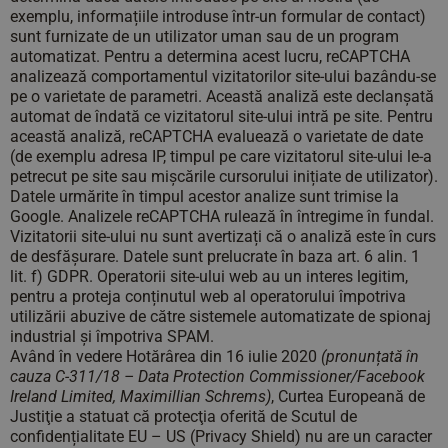
exemplu, informațiile introduse într-un formular de contact)
sunt furnizate de un utilizator uman sau de un program
automatizat. Pentru a determina acest lucru, reCAPTCHA
analizează comportamentul vizitatorilor site-ului bazându-se
pe o varietate de parametri. Această analiză este declanșată
automat de îndată ce vizitatorul site-ului intră pe site. Pentru
această analiză, reCAPTCHA evaluează o varietate de date
(de exemplu adresa IP, timpul pe care vizitatorul site-ului le-a
petrecut pe site sau mișcările cursorului inițiate de utilizator).
Datele urmărite în timpul acestor analize sunt trimise la
Google. Analizele reCAPTCHA rulează în întregime în fundal.
Vizitatorii site-ului nu sunt avertizați că o analiză este în curs
de desfășurare. Datele sunt prelucrate în baza art. 6 alin. 1
lit. f) GDPR. Operatorii site-ului web au un interes legitim,
pentru a proteja conținutul web al operatorului împotriva
utilizării abuzive de către sistemele automatizate de spionaj
industrial și împotriva SPAM.
Având în vedere Hotărârea din 16 iulie 2020
(pronunțată în
cauza C-311/18 – Data Protection Commissioner/Facebook
Ireland Limited, Maximillian Schrems)
, Curtea Europeană de
Justiţie a statuat că protecţia oferită de Scutul de
confidențialitate EU – US (Privacy Shield) nu are un caracter