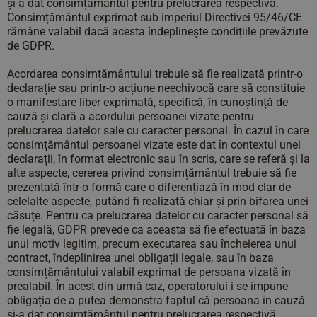
și-a dat consimțământul pentru prelucrarea respectivă.
Consimțământul exprimat sub imperiul Directivei 95/46/CE
rămâne valabil dacă acesta îndeplinește condițiile prevăzute
de GDPR.
Acordarea consimțământului trebuie să fie realizată printr-o
declarație sau printr-o acțiune neechivocă care să constituie
o manifestare liber exprimată, specifică, în cunoștință de
cauză și clară a acordului persoanei vizate pentru
prelucrarea datelor sale cu caracter personal. În cazul în care
consimțământul persoanei vizate este dat în contextul unei
declarații, în format electronic sau în scris, care se referă și la
alte aspecte, cererea privind consimțământul trebuie să fie
prezentată într-o formă care o diferențiază în mod clar de
celelalte aspecte, putând fi realizată chiar și prin bifarea unei
căsuțe. Pentru ca prelucrarea datelor cu caracter personal să
fie legală, GDPR prevede ca aceasta să fie efectuată în baza
unui motiv legitim, precum executarea sau încheierea unui
contract, îndeplinirea unei obligații legale, sau în baza
consimțământului valabil exprimat de persoana vizată în
prealabil. În acest din urmă caz, operatorului i se impune
obligația de a putea demonstra faptul că persoana în cauză
și-a dat consimțământul pentru prelucrarea respectivă.