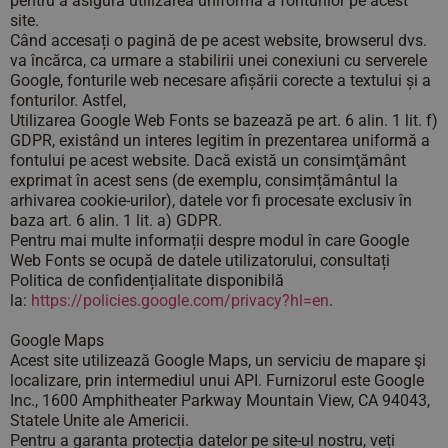
pentru a asigura utilizarea uniformă a fonturilor pe acest
site.
Când accesați o pagină de pe acest website, browserul dvs.
va încărca, ca urmare a stabilirii unei conexiuni cu serverele
Google, fonturile web necesare afișării corecte a textului și a
fonturilor. Astfel,
Utilizarea Google Web Fonts se bazează pe art. 6 alin. 1 lit. f)
GDPR, existând un interes legitim în prezentarea uniformă a
fontului pe acest website. Dacă există un consimţământ
exprimat în acest sens (de exemplu, consimțământul la
arhivarea cookie-urilor), datele vor fi procesate exclusiv în
baza art. 6 alin. 1 lit. a) GDPR.
Pentru mai multe informații despre modul în care Google
Web Fonts se ocupă de datele utilizatorului, consultați
Politica de confidențialitate disponibilă
la:
https://policies.google.
com/privacy?hl=en
.
Google Maps
Acest site utilizează Google Maps, un serviciu de mapare şi
localizare, prin intermediul unui API. Furnizorul este Google
Inc., 1600 Amphitheater Parkway Mountain View, CA 94043,
Statele Unite ale Americii.
Pentru a garanta protecția datelor pe site-ul nostru, veți