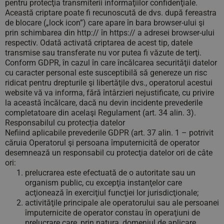
pentru protecţia transmiterii informaţiilor confidenţiale.
Această criptare poate fi recunoscută de dvs. după fereastra
de blocare („lock icon”) care apare în bara browser-ului şi
prin schimbarea din http:// în https:// a adresei browser-ului
respectiv. Odată activată criptarea de acest tip, datele
transmise sau transferate nu vor putea fi văzute de terţi.
Conform GDPR, în cazul în care încălcarea securităţii datelor
cu caracter personal este susceptibilă să genereze un risc
ridicat pentru drepturile şi libertăţile dvs., operatorul acestui
website vă va informa, fără întârzieri nejustificate, cu privire
la această încălcare, dacă nu devin incidente prevederile
completatoare din acelaşi Regulament (art. 34 alin. 3).
Responsabilul cu protecția datelor
Nefiind aplicabile prevederile GDPR (art. 37 alin. 1 – potrivit
căruia Operatorul şi persoana împuternicită de operator
desemnează un responsabil cu protecţia datelor ori de câte
ori:
prelucrarea este efectuată de o autoritate sau un
organism public, cu excepţia instanţelor care
acţionează în exerciţiul funcţiei lor jurisdicţionale;
activităţile principale ale operatorului sau ale persoanei
împuternicite de operator constau în operaţiuni de
prelucrare care, prin natura, domeniul de aplicare