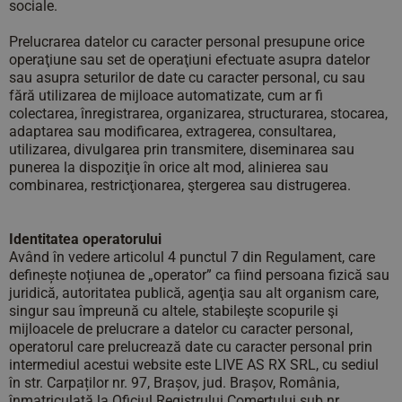
sociale.
Prelucrarea datelor cu caracter personal presupune orice
operaţiune sau set de operaţiuni efectuate asupra datelor
sau asupra seturilor de date cu caracter personal, cu sau
fără utilizarea de mijloace automatizate, cum ar fi
colectarea, înregistrarea, organizarea, structurarea, stocarea,
adaptarea sau modificarea, extragerea, consultarea,
utilizarea, divulgarea prin transmitere, diseminarea sau
punerea la dispoziţie în orice alt mod, alinierea sau
combinarea, restricţionarea, ştergerea sau distrugerea.
Identitatea operatorului
Având în vedere articolul 4 punctul 7 din Regulament, care
definește noțiunea de „operator” ca fiind persoana fizică sau
juridică, autoritatea publică, agenţia sau alt organism care,
singur sau împreună cu altele, stabileşte scopurile şi
mijloacele de prelucrare a datelor cu caracter personal,
operatorul care prelucrează date cu caracter personal prin
intermediul acestui website este LIVE AS RX SRL, cu sediul
în str. Carpaților nr. 97, Brașov, jud. Brașov, România,
înmatriculată la Oficiul Registrului Comerțului sub nr.