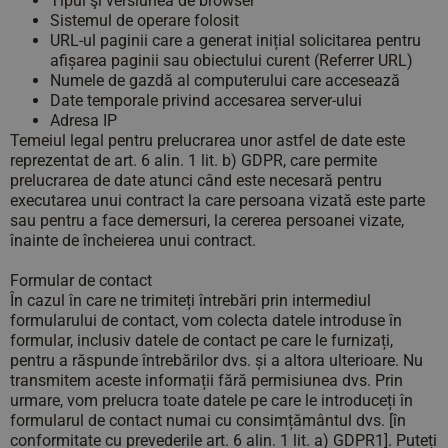
Tipul şi versiunea de browser
Sistemul de operare folosit
URL-ul paginii care a generat inițial solicitarea pentru
afișarea paginii sau obiectului curent (Referrer URL)
Numele de gazdă al computerului care accesează
Date temporale privind accesarea server-ului
Adresa IP
Temeiul legal pentru prelucrarea unor astfel de date este
reprezentat de art. 6 alin. 1 lit. b) GDPR, care permite
prelucrarea de date atunci când este necesară pentru
executarea unui contract la care persoana vizată este parte
sau pentru a face demersuri, la cererea persoanei vizate,
înainte de încheierea unui contract.
Formular de contact
În cazul în care ne trimiteți întrebări prin intermediul
formularului de contact, vom colecta datele introduse în
formular, inclusiv datele de contact pe care le furnizați,
pentru a răspunde întrebărilor dvs. și a altora ulterioare. Nu
transmitem aceste informații fără permisiunea dvs. Prin
urmare, vom prelucra toate datele pe care le introduceți în
formularul de contact numai cu consimțământul dvs. [în
conformitate cu prevederile art. 6 alin. 1 lit. a) GDPR1]. Puteți