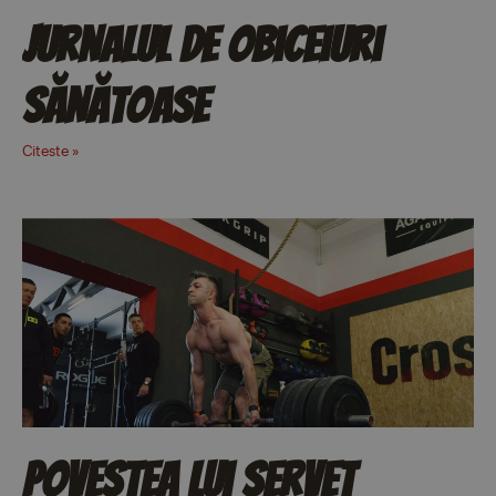
Jurnalul de obiceiuri
sănătoase
Citeste »
Povestea lui Servet