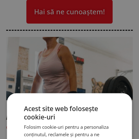
Hai să ne cunoaștem!
Acest site web folosește
Povestea Irinei
cookie-uri
Folosim cookie-uri pentru a personaliza
Citeste »
conținutul, reclamele și pentru a ne