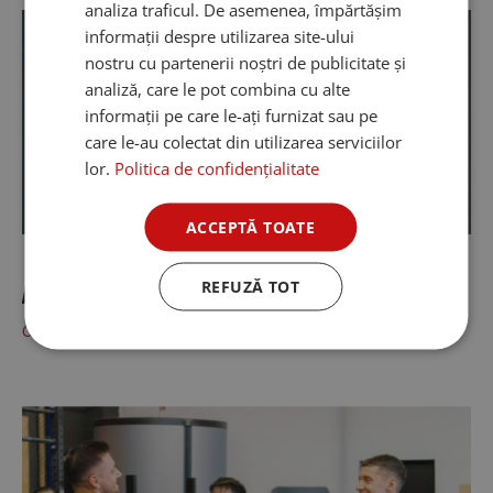
analiza traficul. De asemenea, împărtășim
informații despre utilizarea site-ului
nostru cu partenerii noștri de publicitate și
analiză, care le pot combina cu alte
informații pe care le-ați furnizat sau pe
care le-au colectat din utilizarea serviciilor
lor.
Politica de confidențialitate
ACCEPTĂ TOATE
Povestea lui Andrei
REFUZĂ TOT
Citeste »