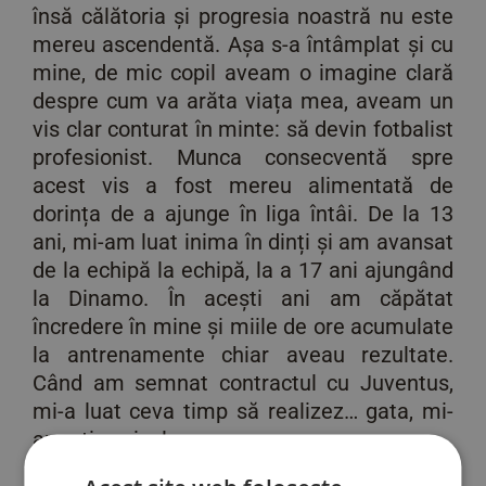
însă călătoria și progresia noastră nu este
mereu ascendentă. Așa s-a întâmplat și cu
mine, de mic copil aveam o imagine clară
despre cum va arăta viața mea, aveam un
vis clar conturat în minte: să devin fotbalist
profesionist. Munca consecventă spre
acest vis a fost mereu alimentată de
dorința de a ajunge în liga întâi. De la 13
ani, mi-am luat inima în dinți și am avansat
de la echipă la echipă, la a 17 ani ajungând
la Dinamo. În acești ani am căpătat
încredere în mine și miile de ore acumulate
la antrenamente chiar aveau rezultate.
Când am semnat contractul cu Juventus,
mi-a luat ceva timp să realizez… gata, mi-
am atins visul.