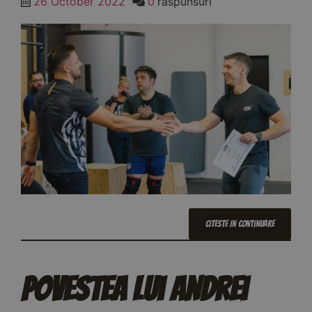
26 October 2022
0
raspunsuri
Citeste In Continuare
Povestea Lui Andrei