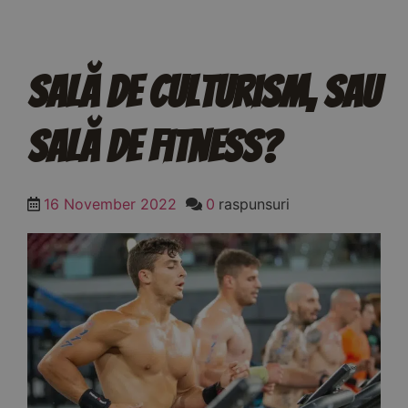
Sală De Culturism, Sau
Sală De Fitness?
16 November 2022
0
raspunsuri