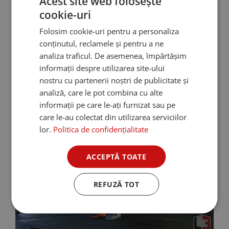
Acest site web folosește
Citeste In Continuare
cookie-uri
Folosim cookie-uri pentru a personaliza
conținutul, reclamele și pentru a ne
Povestea Lui Servet
analiza traficul. De asemenea, împărtășim
informații despre utilizarea site-ului
nostru cu partenerii noștri de publicitate și
20 October 2022
0
raspunsuri
analiză, care le pot combina cu alte
informații pe care le-ați furnizat sau pe
care le-au colectat din utilizarea serviciilor
lor.
Politica de confidențialitate
ACCEPTĂ TOATE
REFUZĂ TOT